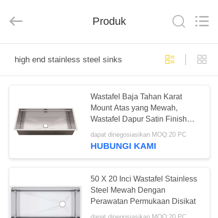
Steel
Products
Factory.
Produk
All
Rights
Reserved.
Developed
by
RUMAH
ECER
high end stainless steel sinks
PRODUK
Wastafel Baja Tahan Karat
Mount Atas yang Mewah,
TENTANG
Wastafel Dapur Satin Finish
KAMI
High End
dapat dinegosiasikan MOQ:20 PC
HUBUNGI KAMI
TUR
PABRIK
50 X 20 Inci Wastafel Stainless
Steel Mewah Dengan
Perawatan Permukaan Disikat
KONTROL
dapat dinegosiasikan MOQ:20 PC