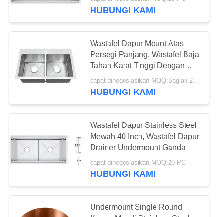
KUALITAS
HUBUNGI KAMI
HUBUNGI
Wastafel Dapur Mount Atas
KAMI
Persegi Panjang, Wastafel Baja
Tahan Karat Tinggi Dengan
Faucet
PERMINTAAN
dapat dinegosiasikan MOQ:Bagian 20/potongan
HUBUNGI KAMI
PENAWARAN
SITEMAP
Wastafel Dapur Stainless Steel
Mewah 40 Inch, Wastafel Dapur
Drainer Undermount Ganda
PRIVACY
dapat dinegosiasikan MOQ:20 PC
POLICY
HUBUNGI KAMI
Undermount Single Round