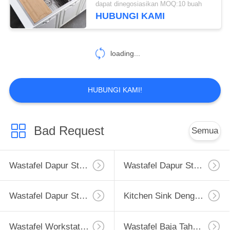
dapat dinegosiasikan MOQ:10 buah
HUBUNGI KAMI
loading...
HUBUNGI KAMI!
Bad Request
Semua
Wastafel Dapur Stainless Steel Apron
Wastafel Dapur Stainless Steel Tingkat Atas
Wastafel Dapur Stainless Steel Undermount
Kitchen Sink Dengan Drainboard
Wastafel Workstation Dapur
Wastafel Baja Tahan Karat PVD