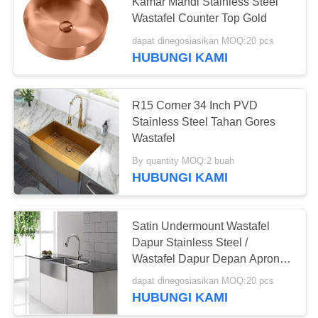
Kamar Mandi Stainless Steel
Wastafel Counter Top Gold
dapat dinegosiasikan MOQ:20 pcs
HUBUNGI KAMI
R15 Corner 34 Inch PVD
Stainless Steel Tahan Gores
Wastafel
By quantity MOQ:2 buah
HUBUNGI KAMI
Satin Undermount Wastafel
Dapur Stainless Steel /
Wastafel Dapur Depan Apron
Depan R10 1 Mangkuk
dapat dinegosiasikan MOQ:20 pcs
HUBUNGI KAMI