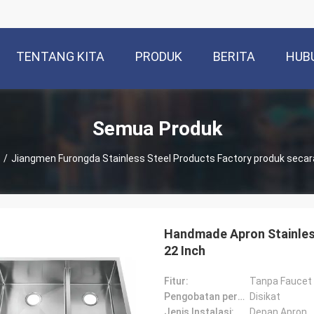
TENTANG KITA
PRODUK
BERITA
HUB
Semua Produk
/
Jiangmen Furongda Stainless Steel Products Factory produk secara
Handmade Apron Stainless 
22 Inch
Fitur:
Tanpa Faucet
Pengobatan permukaan:
Disikat
Jenis Instalasi:
Depan Apron