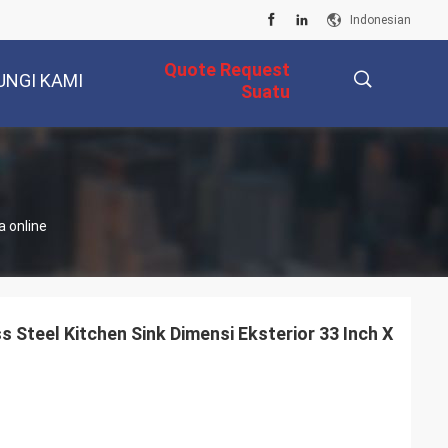
Indonesian
Quote Request
UNGI KAMI
Suatu
描
 online
述
Steel Kitchen Sink Dimensi Eksterior 33 Inch X