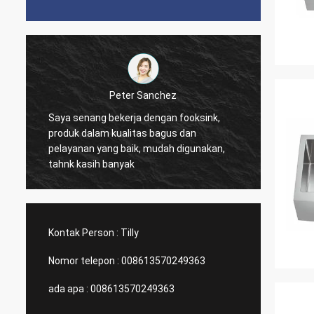
Peter Sanchez
Saya senang bekerja dengan fooksink,
Sangat bagus. 
produk dalam kualitas bagus dan
Sudutn
pelayanan yang baik, mudah digunakan,
mudah dibersih
tahnk kasih banyak
untuk 
keselur
yang l
Kontak Person :
Tilly
Nomor telepon :
008613570249363
ada apa :
008613570249363