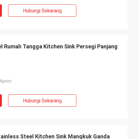
Hubungi Sekarang
lman
eel Rumah Tangga Kitchen Sink Persegi Panjang
gus dan
amah dan
at peduli
ita.
 Apron
Hubungi Sekarang
ainless Steel Kitchen Sink Mangkuk Ganda