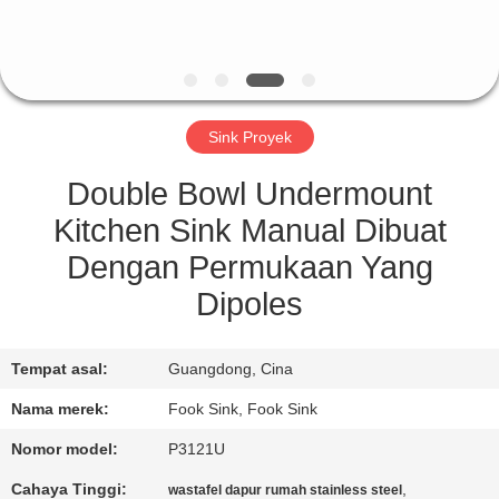
KUALITAS
HUBUNGI
KAMI
Sink Proyek
PERMINTAAN
Double Bowl Undermount
PENAWARAN
Kitchen Sink Manual Dibuat
Dengan Permukaan Yang
SITEMAP
Dipoles
PRIVACY
Tempat asal:
Guangdong, Cina
POLICY
Nama merek:
Fook Sink, Fook Sink
Nomor model:
P3121U
Cahaya Tinggi:
,
wastafel dapur rumah stainless steel