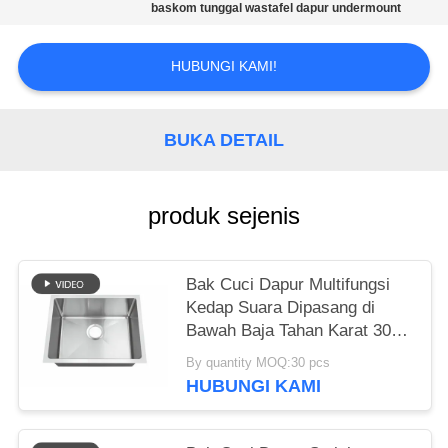
baskom tunggal wastafel dapur undermount
HUBUNGI KAMI!
BUKA DETAIL
produk sejenis
Bak Cuci Dapur Multifungsi
Kedap Suara Dipasang di
Bawah Baja Tahan Karat 304
Buatan Tangan Kustom
By quantity MOQ:30 pcs
Mangkuk Tunggal Persegi Bak
HUBUNGI KAMI
Utilitas Fregaderos De Cocina