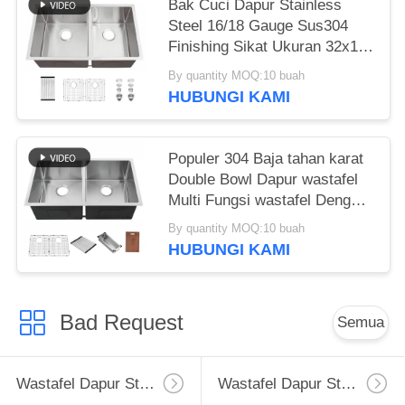
Bak Cuci Dapur Stainless
Steel 16/18 Gauge Sus304
Finishing Sikat Ukuran 32x19
inci Bak Ganda untuk Dapur
By quantity MOQ:10 buah
Hotel
HUBUNGI KAMI
Populer 304 Baja tahan karat
Double Bowl Dapur wastafel
Multi Fungsi wastafel Dengan
Aksesoris
By quantity MOQ:10 buah
HUBUNGI KAMI
Bad Request
Semua
Wastafel Dapur Stainless Steel Apron
Wastafel Dapur Stainless Steel Tingkat Atas