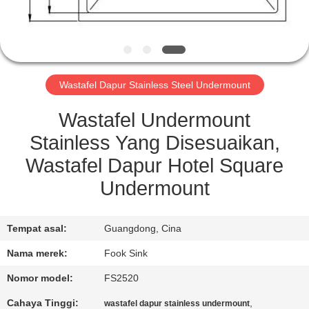
KUALITAS
HUBUNGI
KAMI
Wastafel Dapur Stainless Steel Undermount
PERMINTAAN
Wastafel Undermount
PENAWARAN
Stainless Yang Disesuaikan,
Wastafel Dapur Hotel Square
SITEMAP
Undermount
PRIVACY
Tempat asal:
Guangdong, Cina
POLICY
Nama merek:
Fook Sink
Nomor model:
FS2520
Cahaya Tinggi:
,
wastafel dapur stainless undermount