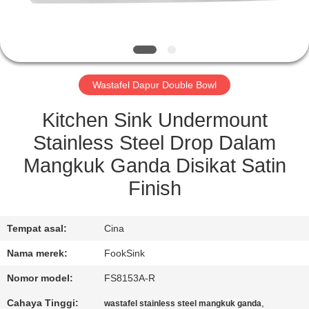
KUALITAS
HUBUNGI
KAMI
Wastafel Dapur Double Bowl
PERMINTAAN
Kitchen Sink Undermount
PENAWARAN
Stainless Steel Drop Dalam
Mangkuk Ganda Disikat Satin
SITEMAP
Finish
PRIVACY
Tempat asal:
Cina
POLICY
Nama merek:
FookSink
Nomor model:
FS8153A-R
Cahaya Tinggi:
,
wastafel stainless steel mangkuk ganda