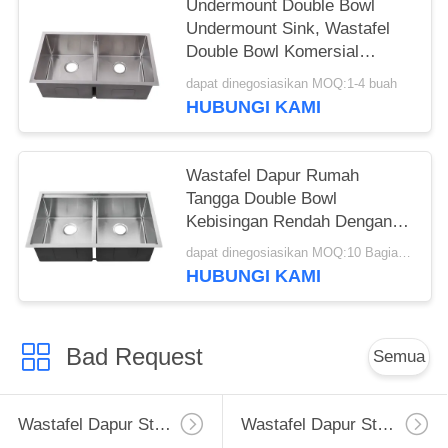
Undermount Double Bowl
Undermount Sink, Wastafel
Double Bowl Komersial
Persegi Panjang
dapat dinegosiasikan MOQ:1-4 buah
HUBUNGI KAMI
Wastafel Dapur Rumah
Tangga Double Bowl
Kebisingan Rendah Dengan
Pad Pengurangan Suara Tebal
dapat dinegosiasikan MOQ:10 Bagian/buah
HUBUNGI KAMI
Bad Request
Semua
Wastafel Dapur Stainless Steel Apron
Wastafel Dapur Stainless Steel Tingkat Atas