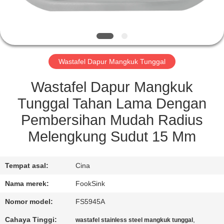
KUALITAS
HUBUNGI
KAMI
Wastafel Dapur Mangkuk Tunggal
PERMINTAAN
Wastafel Dapur Mangkuk
PENAWARAN
Tunggal Tahan Lama Dengan
Pembersihan Mudah Radius
SITEMAP
Melengkung Sudut 15 Mm
PRIVACY
Tempat asal:
Cina
POLICY
Nama merek:
FookSink
Nomor model:
FS5945A
Cahaya Tinggi:
,
wastafel stainless steel mangkuk tunggal