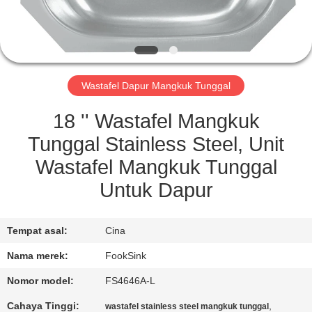
KUALITAS
HUBUNGI
KAMI
Wastafel Dapur Mangkuk Tunggal
PERMINTAAN
18 '' Wastafel Mangkuk
PENAWARAN
Tunggal Stainless Steel, Unit
Wastafel Mangkuk Tunggal
SITEMAP
Untuk Dapur
PRIVACY
Tempat asal:
Cina
POLICY
Nama merek:
FookSink
Nomor model:
FS4646A-L
Cahaya Tinggi:
,
wastafel stainless steel mangkuk tunggal