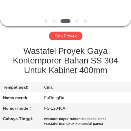
KUALITAS
HUBUNGI
KAMI
Sink Proyek
PERMINTAAN
Wastafel Proyek Gaya
PENAWARAN
Kontemporer Bahan SS 304
Untuk Kabinet 400mm
SITEMAP
Tempat asal:
Cina
PRIVACY
Nama merek:
FuRongDa
POLICY
Nomor model:
FS-12048AT
Cahaya Tinggi:
,
wastafel dapur rumah stainless steel
wastafel mangkuk komersial ganda