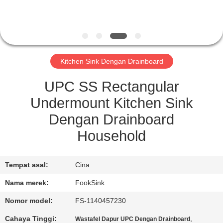
KUALITAS
HUBUNGI
KAMI
Kitchen Sink Dengan Drainboard
PERMINTAAN
UPC SS Rectangular
PENAWARAN
Undermount Kitchen Sink
Dengan Drainboard
SITEMAP
Household
PRIVACY
Tempat asal:
Cina
POLICY
Nama merek:
FookSink
Nomor model:
FS-1140457230
Cahaya Tinggi:
,
Wastafel Dapur UPC Dengan Drainboard