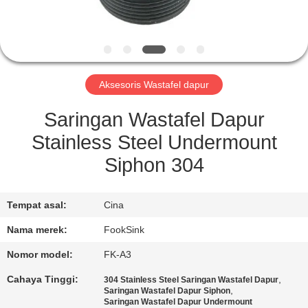
KUALITAS
HUBUNGI
KAMI
Aksesoris Wastafel dapur
PERMINTAAN
Saringan Wastafel Dapur
PENAWARAN
Stainless Steel Undermount
Siphon 304
SITEMAP
Tempat asal:
Cina
PRIVACY
Nama merek:
FookSink
POLICY
Nomor model:
FK-A3
Cahaya Tinggi:
,
304 Stainless Steel Saringan Wastafel Dapur
,
Saringan Wastafel Dapur Siphon
Saringan Wastafel Dapur Undermount