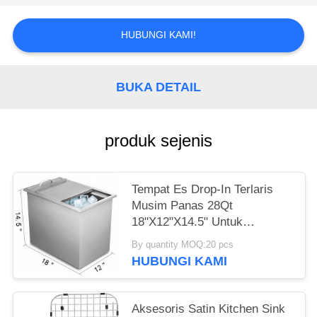
HUBUNGI KAMI!
BUKA DETAIL
produk sejenis
Tempat Es Drop-In Terlaris
Musim Panas 28Qt
18"X12"X14.5" Untuk
Penyimpanan 304 316
By quantity MOQ:20 pcs
Stainless Steel Cooler Ice Bin
HUBUNGI KAMI
Anggur Dingin Bir Outdoor Ice
Bin Populer Di Eropa Dan
Amerika
Aksesoris Satin Kitchen Sink