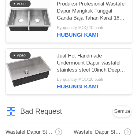
Produksi Profesional Wastafel
Dapur Mangkuk Tunggal
Ganda Baja Tahan Karat 16
Gauge Wastafel Dapur Bawah
By quantity MOQ:10 buah
Meja Wastafel 33x20 Inci
HUBUNGI KAMI
Workstation Ledge Wastafel
Undermount Kedalaman 10
Inci
Jual Hot Handmade
Undermount Dapur wastafel
stainless steel 10inch Deep
Sus304 wastafel untuk Dapur
By quantity MOQ:10 buah
Apartemen Hotel Fregadero
HUBUNGI KAMI
De Cocina
Bad Request
Semua
Wastafel Dapur Stainless Steel Apron
Wastafel Dapur Stainless Steel Tingkat Atas