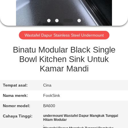
KUALITAS
HUBUNGI
KAMI
Wastafel Dapur Stainless Steel Undermount
PERMINTAAN
Binatu Modular Black Single
PENAWARAN
Bowl Kitchen Sink Untuk
Kamar Mandi
SITEMAP
Tempat asal:
Cina
PRIVACY
Nama merek:
FookSink
POLICY
Nomor model:
BA600
Cahaya Tinggi:
undermount Wastafel Dapur Mangkuk Tunggal
Hitam Modular
,