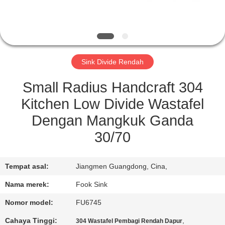
KUALITAS
HUBUNGI
KAMI
Sink Divide Rendah
PERMINTAAN
Small Radius Handcraft 304
PENAWARAN
Kitchen Low Divide Wastafel
Dengan Mangkuk Ganda
SITEMAP
30/70
PRIVACY
Tempat asal:
Jiangmen Guangdong, Cina,
POLICY
Nama merek:
Fook Sink
Nomor model:
FU6745
Cahaya Tinggi:
,
304 Wastafel Pembagi Rendah Dapur