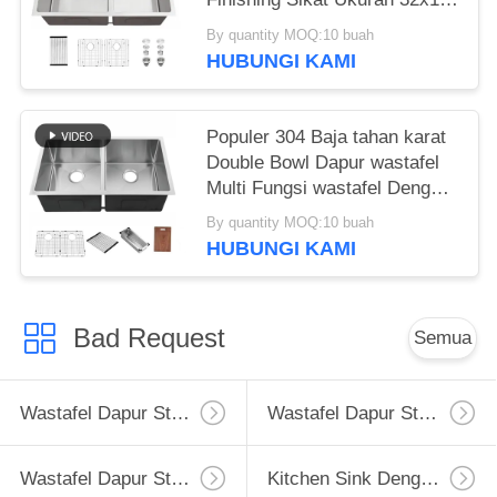
inci Bak Ganda untuk Dapur
By quantity MOQ:10 buah
Hotel
HUBUNGI KAMI
Populer 304 Baja tahan karat
Double Bowl Dapur wastafel
Multi Fungsi wastafel Dengan
Aksesoris
By quantity MOQ:10 buah
HUBUNGI KAMI
Bad Request
Semua
Wastafel Dapur Stainless Steel Apron
Wastafel Dapur Stainless Steel Tingkat Atas
Wastafel Dapur Stainless Steel Undermount
Kitchen Sink Dengan Drainboard