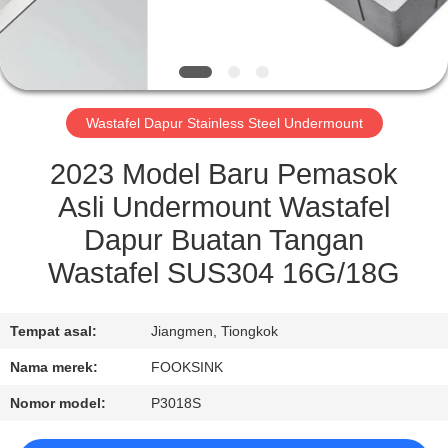
KUALITAS
HUBUNGI
KAMI
Wastafel Dapur Stainless Steel Undermount
PERMINTAAN
2023 Model Baru Pemasok
PENAWARAN
Asli Undermount Wastafel
Dapur Buatan Tangan
SITEMAP
Wastafel SUS304 16G/18G
PRIVACY
Tempat asal:
Jiangmen, Tiongkok
POLICY
Nama merek:
FOOKSINK
Nomor model:
P3018S