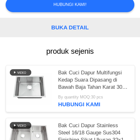
HUBUNGI KAMI!
BUKA DETAIL
produk sejenis
Bak Cuci Dapur Multifungsi
Kedap Suara Dipasang di
Bawah Baja Tahan Karat 304
Buatan Tangan Kustom
By quantity MOQ:30 pcs
Mangkuk Tunggal Persegi Bak
HUBUNGI KAMI
Utilitas Fregaderos De Cocina
Bak Cuci Dapur Stainless
Steel 16/18 Gauge Sus304
Finishing Sikat Ukuran 32x19