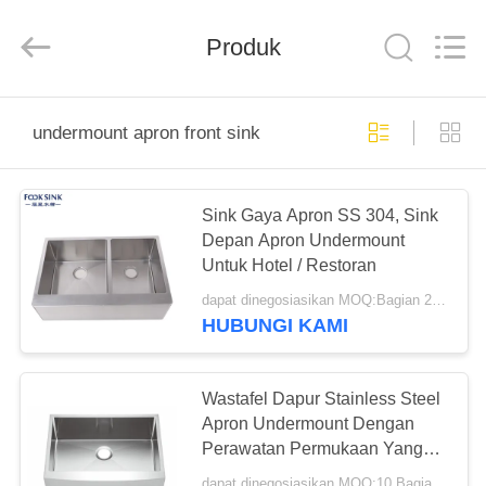
Steel
Products
Factory.
Produk
All
Rights
Reserved.
Developed
by
RUMAH
ECER
undermount apron front sink
PRODUK
Sink Gaya Apron SS 304, Sink
Depan Apron Undermount
TENTANG
Untuk Hotel / Restoran
KAMI
dapat dinegosiasikan MOQ:Bagian 20/potongan
HUBUNGI KAMI
TUR
PABRIK
Wastafel Dapur Stainless Steel
Apron Undermount Dengan
Perawatan Permukaan Yang
KONTROL
Dipoles
dapat dinegosiasikan MOQ:10 Bagian/buah