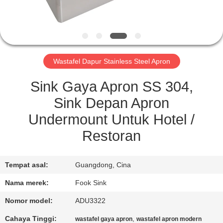
KUALITAS
HUBUNGI
KAMI
Wastafel Dapur Stainless Steel Apron
PERMINTAAN
Sink Gaya Apron SS 304,
PENAWARAN
Sink Depan Apron
Undermount Untuk Hotel /
SITEMAP
Restoran
PRIVACY
Tempat asal:
Guangdong, Cina
POLICY
Nama merek:
Fook Sink
Nomor model:
ADU3322
Cahaya Tinggi:
,
wastafel gaya apron
wastafel apron modern