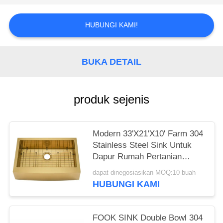
HUBUNGI KAMI!
BUKA DETAIL
produk sejenis
Modern 33'X21'X10' Farm 304
Stainless Steel Sink Untuk
Dapur Rumah Pertanian
Apron Sink Pvd Emas Karat-
dapat dinegosiasikan MOQ:10 buah
tahan tangan Dapur Sink
HUBUNGI KAMI
FOOK SINK Double Bowl 304