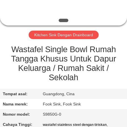
KUALITAS
HUBUNGI
KAMI
Kitchen Sink Dengan Drainboard
PERMINTAAN
Wastafel Single Bowl Rumah
PENAWARAN
Tangga Khusus Untuk Dapur
Keluarga / Rumah Sakit /
SITEMAP
Sekolah
PRIVACY
Tempat asal:
Guangdong, Cina
POLICY
Nama merek:
Fook Sink, Fook Sink
Nomor model:
S9850G-0
Cahaya Tinggi:
,
wastafel stainless steel dengan tiriskan