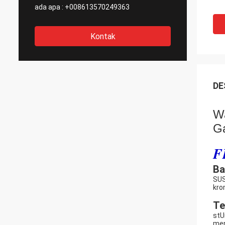
ada apa :
+008613570249363
Kontak
DE
Wa
G
F
Ba
SUS
kro
Te
stU
men