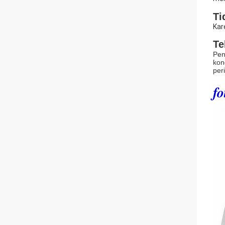
Ti
Kar
Te
Pen
kon
per
f