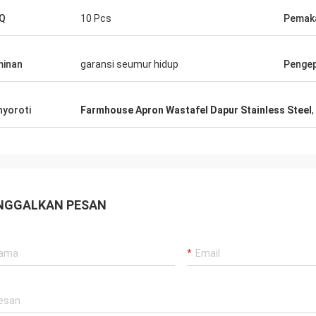
Q
10 Pcs
Pemak
inan
garansi seumur hidup
Penge
yoroti
Farmhouse Apron Wastafel Dapur Stainless Steel
,
Alan Yudelman
Wastafelnya sangat bagus dan
profesional, Pemasok ramah dan
membantu, mereka sangat peduli
tentang apa kebutuhan kita.
NGGALKAN PESAN