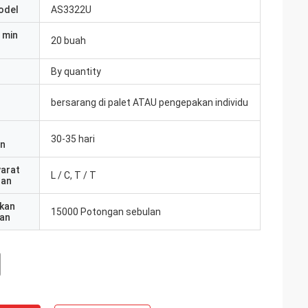
odel
AS3322U
 min
20 buah
By quantity
bersarang di palet ATAU pengepakan individu
30-35 hari
an
yarat
L / C, T / T
ran
kan
15000 Potongan sebulan
an