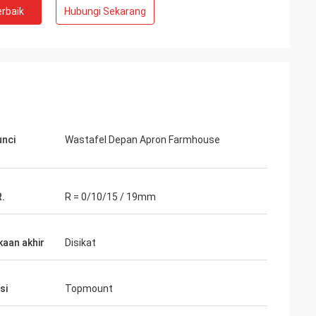
rbaik
Hubungi Sekarang
unci
Wastafel Depan Apron Farmhouse
R.
R = 0/10/15 / 19mm
aan akhir
Disikat
si
Topmount