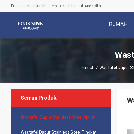
Produk dengan kualitas terbaik adalah untuk Anda pilih
RUMAH
Wast
Rumah
/
Wastafel Dapur St
Semua Produk
Wa
Wastafel Dapur Stainless Steel Apron
Wastafel Dapur Stainless Steel Tingkat