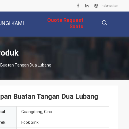
Indonesian
Quote Request
UNGI KAMI
Suatu
描
roduk
n Buatan Tangan Dua Lubang
述
epan Buatan Tangan Dua Lubang
sal
Guangdong, Cina
rek
Fook Sink